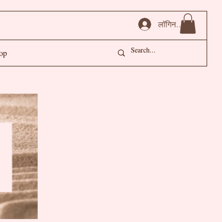
लॉगिन करें
op