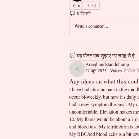
0
0 टिप्पणी
Write a comment...
यह पोस्ट एक सुझाए गए समूह से है
Areejhandstandchamp
27 जून 2025
·
Voices.
में पोस्ट 
Areejhandstandchamp
Any ideas on what this cou
I have had chronic pain in the middle
occur bi-weekly, but now it's daily 
had a new symptom this year. My calf
uncomfortable. Elevation makes me f
10. My flares would be about a 7 ou
and blood test. My ferritin/iron is 
My RBC/red blood cells is a bit low