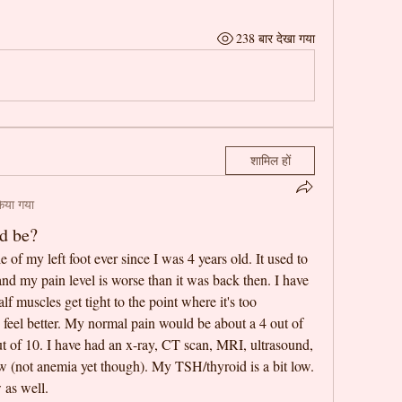
238 बार देखा गया
शामिल हों
किया गया
ld be?
 of my left foot ever since I was 4 years old. It used to 
and my pain level is worse than it was back then. I have 
 muscles get tight to the point where it's too 
eel better. My normal pain would be about a 4 out of 
t of 10. I have had an x-ray, CT scan, MRI, ultrasound, 
low (not anemia yet though). My TSH/thyroid is a bit low. 
 as well. 