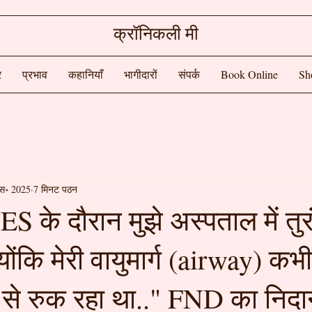
क्रॉनिकली मी
र
प्रभाव
कहानियाँ
भागीदारों
संपर्क
Book Online
Sh
िस॰ 2025
7 मिनट पठन
ES के दौरान मुझे अस्पताल में तुर
योंकि मेरी वायुमार्ग (airway) क
से रुक रहा था.." FND का निदान