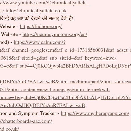
ps://www.youtube.com/@chronicallyalicia
_
s: 
info@chronicallyalicia.co.uk
 जिन्हें वह आपको देखने की सलाह देती हैं!
ebsite - 
https://fndhope.org/
 Website - 
https://neurosymptoms.org/en/
od) - 
https://www.calm.com/?
nt&af_channel=googlesem&af_c_id=17318560031&af_adset
0618&af_siteid=g&af_sub_siteid=&af_keyword=kwd-
ub3=c&af_sub4=Cj0KCQjwt4a2BhD6ARIsALgH7DoLqD5Y
jDEfYaAuR7EALw_wcB&utm_medium=paid&utm_source=
031&utm_content=new-homepage&utm_term=kwd-
source=1&gclid=Cj0KCQjwt4a2BhD6ARIsALgH7DoLqD5
05AnOuLOsHlOjDEfYaAuR7EALw_wcB
ion and Symptom Tracker - 
https://www.mytherapyapp.com/
://chatterboards-aac.com/
nd.co.uk/