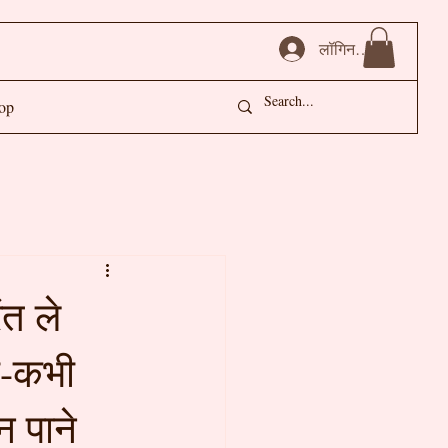
लॉगिन करें
op
ंत ले
भी-कभी
 पाने