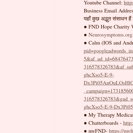
Youtube Channel: 
htt
Business Email Addres
यहाँ कुछ अद्भुत संसाधन हैं
● FND Hope Charity W
● 
Neurosymptoms.org
● Calm (IOS and Andri
pid=googleadwords_i
5&af_ad_id=68476473
316578326783&af_s
ghcXso5-E-9-
Dx3Pi05AnOuLOsHlO
_campaign=17318560
316578326783&gad_
ghcXso5-E-9-Dx3Pi
● My Therapy Medicat
● Chatterboards - 
http
● myFND- 
https://myf