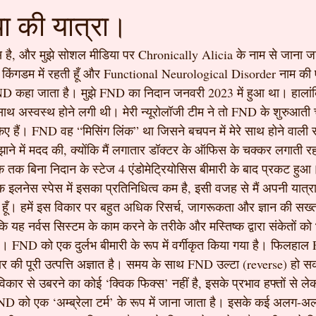
 की यात्रा।
स है, और मुझे सोशल मीडिया पर Chronically Alicia के नाम से जाना ज
टेड किंगडम में रहती हूँ और Functional Neurological Disorder नाम की 
 में FND कहा जाता है। मुझे FND का निदान जनवरी 2023 में हुआ था। हालां
ाथ अस्वस्थ होने लगी थी। मेरी न्यूरोलॉजी टीम ने तो FND के शुरुआती चे
 किए हैं। FND वह “मिसिंग लिंक” था जिसने बचपन में मेरे साथ होने वाल
े में मदद की, क्योंकि मैं लगातार डॉक्टर के ऑफिस के चक्कर लगाती र
क बिना निदान के स्टेज 4 एंडोमेट्रियोसिस बीमारी के बाद प्रकट ह
 इलनेस स्पेस में इसका प्रतिनिधित्व कम है, इसी वजह से मैं अपनी यात
नी हूँ। हमें इस विकार पर बहुत अधिक रिसर्च, जागरूकता और ज्ञान की स
 कि यह नर्वस सिस्टम के काम करने के तरीके और मस्तिष्क द्वारा संकेतों को 
 है। FND को एक दुर्लभ बीमारी के रूप में वर्गीकृत किया गया है। फिलह
 की पूरी उत्पत्ति अज्ञात है। समय के साथ FND उल्टा (reverse) हो सक
िकार से उबरने का कोई ‘क्विक फिक्स’ नहीं है, इसके प्रभाव हफ्तों से ले
FND को एक ‘अम्ब्रेला टर्म’ के रूप में जाना जाता है। इसके कई अलग-अलग