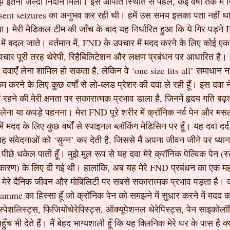
झे इतनी जल्दी निदान मिला। इस आपात स्थिति से पहले, कई वर्षों तक मैं 
sent seizures का अनुभव कर रही थी। हमें उस समय इसका पता नहीं था 
िया। मेरी मेडिकल टीम की जाँच के बाद यह निर्धारित हुआ कि ये गिर पड़न
ं बदल जाते। वर्तमान में, FND के उपचार में मदद करने के लिए कोई एक द
र पूरी तरह थेरेपी, रिहैबिलिटेशन और लक्षण प्रबंधन पर आधारित है। इन
ए दवाएँ लेना शामिल हो सकता है, लेकिन वे ‘one size fits all’ समाधान नहीं
 करने के लिए कुछ वर्षों से लो-ब्लड प्रेशर की दवा ले रही हूँ। इस दवा 
ें रहने की मेरी क्षमता पर सकारात्मक प्रभाव डाला है, जिनमें हृदय गति बढ
 लेना या कपड़े पहनना। मेरा FND पूरे शरीर में क्रॉनिक नर्व पेन और मसल
में मदद के लिए कुछ वर्षों से स्पाइनल ब्लॉकिंग मेडिसिन पर हूँ। यह दवा दर्
ंवेदनाओं को ‘सुन्न’ कर देती है, जिससे मैं अपना जीवन जीने पर ध्यान क
पीछे धकेल पाती हूँ। मुझे मूल रूप से यह दवा मेरे क्रॉनिक पेल्विक पेन (स
 कारण) के लिए दी गई थी। हालांकि, अब यह मेरे FND प्रबंधन का एक महत्व
ेरे दैनिक जीवन और मोबिलिटी पर सबसे सकारात्मक प्रभाव पड़ता है। दव
e का हिस्सा हूँ जो क्रॉनिक पेन को समझने में सुधार करने में मदद करत
ट स्पेशलिस्ट्स, फिजियोथेरेपिस्ट्स, ऑक्यूपेशनल थेरेपिस्ट्स, पेन साइकोल
हुँच भी देते हैं। मैं बेहद भाग्यशाली हूँ कि यह क्लिनिक मेरे घर के पास है 