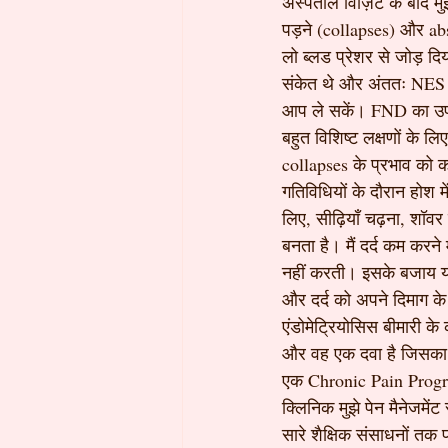
अस्पताल विज़िट के बाद मु
पड़ने (collapses) और ab
लो ब्लड प्रेशर से जोड़ द
संकेत थे और अंततः NES मे
आप ले सकें। FND का उपचा
बहुत विशिष्ट लक्षणों के लि
collapses के प्रभाव को कम
गतिविधियों के दौरान होश म
लिए, सीढ़ियाँ चढ़ना, शॉवर
बनता है। मैं दर्द कम करने 
नहीं करती। इसके बजाय यह स
और दर्द को अपने दिमाग के 
एंडोमेट्रियोसिस बीमारी के
और वह एक दवा है जिसका म
एक Chronic Pain Programm
क्लिनिक मुझे पेन मैनेजमें
सारे शैक्षिक संसाधनों तक प