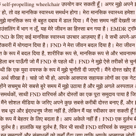
े एक self-propelling wheelchair उपयोग कर सकती हूँ। अगर मुझे अपने 
हो, तो वह मानसिक स्वास्थ्य समर्थन होगा। मेरा मानसिक स्वास्थ्य हमेशा चु
मुझे मानसिक रूप से बहुत दबाव में डाल दिया। मैं ऐसा समय नहीं देखती ज
काउंसलिंग में भाग न लूँ, यह मेरे जीवन का हिस्सा बन गया है। EMDR ट्रॉम
 FND के लिए कई मानसिक स्वास्थ्य उपचार आज़माए हैं। वे सभी अपने-अपन
रिकवरी में योगदान दिया है। FND ने मेरा जीवन बदल दिया है। मेरा जीवन
ति के रूप में बदल दिया है, शारीरिक रूप से, मानसिक रूप से और भावनात्म
हिला बन पाऊँगी जो मैं FND से पहले थी। FND ने मुझे ऐसे तरीकों से चुनौ
 कि एक युवा वयस्क के रूप में मुझे चुनौती दी जाएगी। मैंने दोस्त खोए हैं,
 अर्थ सीखा है। चाहे जो भी हो, आपके आसपास सहायक लोगों का एक नेटवर
्होंने सचमुच मेरे सबसे बुरे समय में मुझे उठाया है और मुझे अगले अस्पताल
 समर्थकों, साथी FND वारियर्स और दोस्तों का एक पूरा समुदाय पाया है जि
मैंने सोशल मीडिया के जरिए अपने कुछ सबसे करीबी दोस्त बनाए हैं, और F
यह सब धूप और इंद्रधनुष जैसा नहीं है, लेकिन मैं यह स्वीकार कर सकती हूँ 
के रूप में बेहतर के लिए बदला है। आप अकेले नहीं हैं। FND एक दुर्लभ 
ह दुर्लभ है। हालांकि यह दुर्लभ है, फिर भी साथी FND वारियर्स के समुदाय 
 इन समुदायों और संसाधनों को कहाँ ढूँढा जाए ताकि आपके आसपास लोगों 