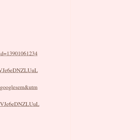
_id=13901061234
rVJe6eDNZLUuL
googlesem&utm
YrVJe6eDNZLUuL