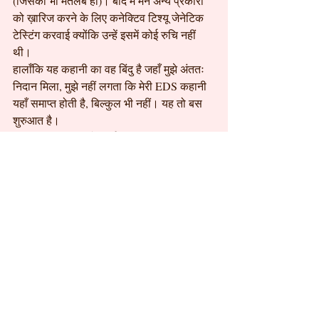
(जिसका भी मतलब हो)। बाद में मैंने अन्य प्रकारों 
को ख़ारिज करने के लिए कनेक्टिव टिश्यू जेनेटिक 
टेस्टिंग करवाई क्योंकि उन्हें इसमें कोई रुचि नहीं 
थी।
हालाँकि यह कहानी का वह बिंदु है जहाँ मुझे अंततः 
निदान मिला, मुझे नहीं लगता कि मेरी EDS कहानी 
यहाँ समाप्त होती है, बिल्कुल भी नहीं। यह तो बस 
शुरुआत है।
अब जब EDS की को-मॉर्बिडिटीज़ का दरवाज़ा खुल 
गया, तो मेरे डॉक्टरों ने मेरे लक्षणों को कहीं ज़्यादा 
गंभीरता से लेना शुरू किया। सही टेस्टिंग और 
देखभाल पाने के लिए इतना संघर्ष नहीं करना पड़ा। 
सब कुछ काफ़ी तेज़ भी लगा और साथ ही असहनीय 
रूप से धीमा भी। मैंने बहुत सारे स्कैन और टेस्ट 
करवाए और जीवनभर की समस्याओं के जवाब मिलने 
लगे, लेकिन सब एक साथ। कुछ ही महीनों के भीतर 
मुझे MALS, पेल्विक ऑर्गन प्रोलैप्स, डिजेनेरेटिव 
डिस्क डिज़ीज़, सर्वाइकल इंस्टेबिलिटी, टेथर्ड कॉर्ड, 
PCOS, हिप ट्यूमर और MCAS का निदान हुआ। 